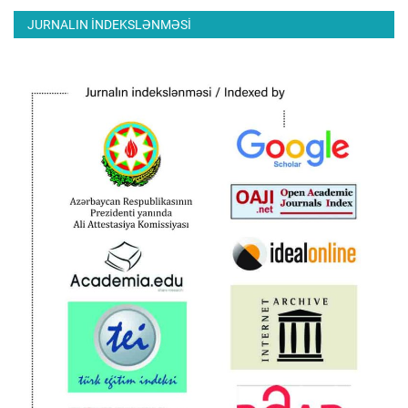
JURNALIN INDEKSLƏNMƏSI
ƏLAQƏ
Dil
Azerbaijani
English