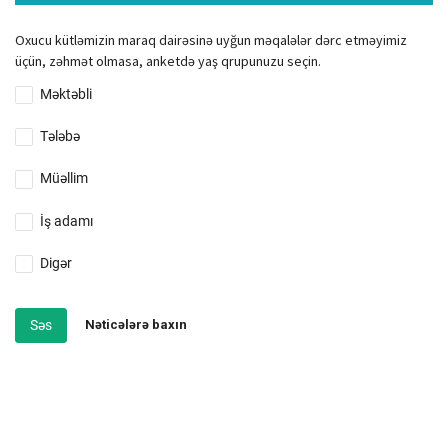
Oxucu kütləmizin maraq dairəsinə uyğun məqalələr dərc etməyimiz
üçün, zəhmət olmasa, anketdə yaş qrupunuzu seçin.
Məktəbli
Tələbə
Müəllim
İş adamı
Digər
Səs
Nəticələrə baxın