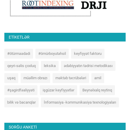
ETIKETLƏR
#ötürməədədi
#ömürboyutəhsil
keyfiyyət faktoru
qeyri-səlis çoxluq
leksika
ədəbiyyatın tədrisi metodikası
uşaq
müəllim obrazı
məktəb təcrübələri
amil
#şagirdfəaliyyəti
işgüzar keyfiyyətlər
Beynəlxalq reytinq
bilik və bacarıqlar
İnformasiya -kommunikasiya texnologiyaları
SORĞU ANKETI