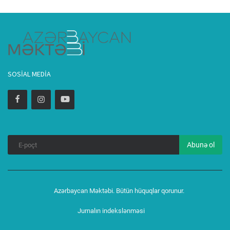
SOSIAL MEDIA
Abunə ol
Azərbaycan Məktəbi. Bütün hüquqlar qorunur.
Jurnalın indekslənməsi